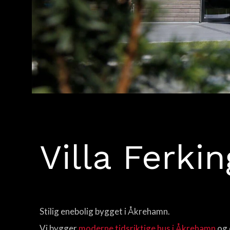
Villa Ferki
Stilig enebolig bygget i Åkrehamn.
Vi bygger
moderne tidsriktige hus i Åkrehamn
og 