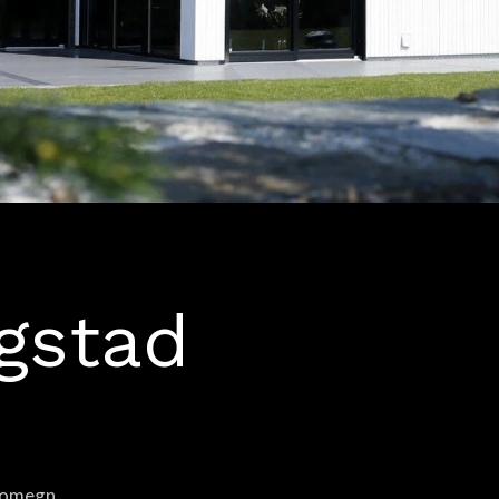
ngstad
omegn.