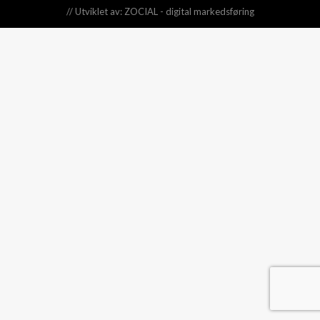
// Utviklet av:
ZOCIAL - digital markedsføring