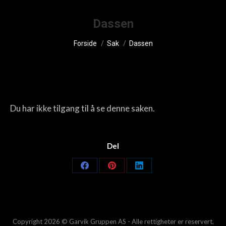
Dassen
You are here:
Forside
Sak
Dassen
Du har ikke tilgang til å se denne saken.
Del
Share
Share
Share
on
on
on
Facebook
Pinterest
LinkedIn
Copyright 2026 © Garvik Gruppen AS - Alle rettigheter er reservert.