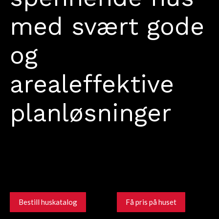
med svært gode
og
arealeffektive
planløsninger
140 M²
127 M²
4
Bestill huskatalog
Få pris på huset