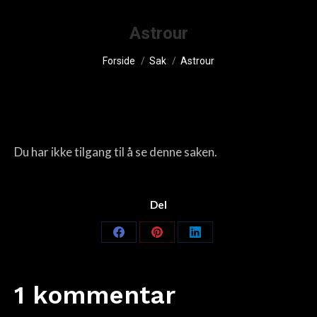
Astrour
You are here:
Forside
Sak
Astrour
Du har ikke tilgang til å se denne saken.
Del
Share
Share
Share
on
on
on
Facebook
Pinterest
LinkedIn
1 kommentar